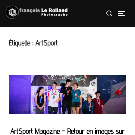
Aller
Rechercher :
au
PERMU
contenu
Étiquette :
ArtSport
ArtSport Magazine – Retour en images sur