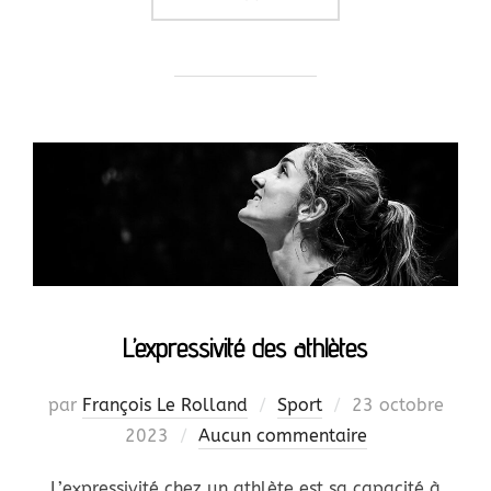
L’expressivité des athlètes
Publié
par
François Le Rolland
Sport
23 octobre
le
2023
Aucun commentaire
L’expressivité chez un athlète est sa capacité à