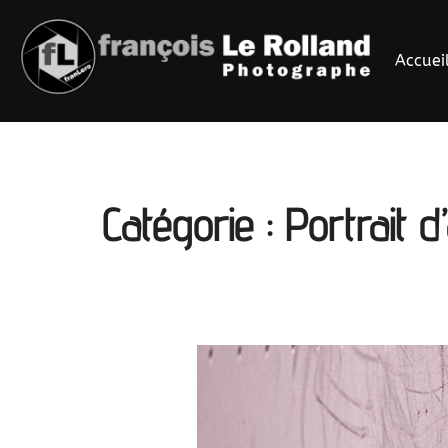
Aller
au
Accuei
contenu
Catégorie :
Portrait d