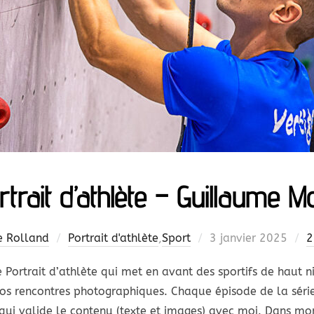
rtrait d’athlète – Guillaume M
Publié
e Rolland
Portrait d'athlète
,
Sport
3 janvier 2025
2
le
ie Portrait d’athlète qui met en avant des sportifs de haut n
 nos rencontres photographiques. Chaque épisode de la série
 qui valide le contenu (texte et images) avec moi. Dans mo