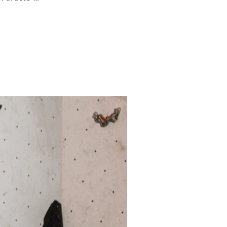
 – GUILLAUME MORO »