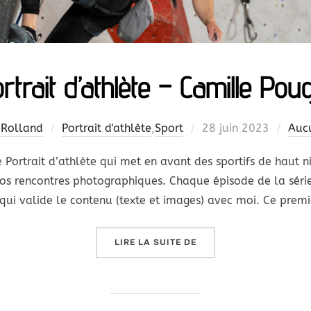
rtrait d’athlète – Camille Pou
Publié
 Rolland
Portrait d'athlète
,
Sport
28 juin 2023
Auc
le
ie Portrait d’athlète qui met en avant des sportifs de haut n
 nos rencontres photographiques. Chaque épisode de la série
, qui valide le contenu (texte et images) avec moi. Ce premi
« PORTRAIT D’ATHLÈTE 
LIRE LA SUITE DE