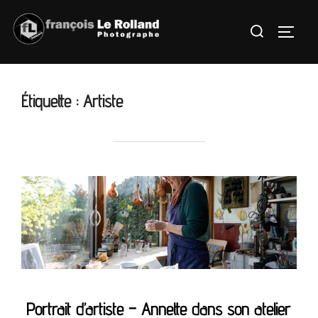
Aller
Rechercher :
au
PERMU
contenu
Étiquette :
Artiste
Portrait d’artiste – Annette dans son atelier